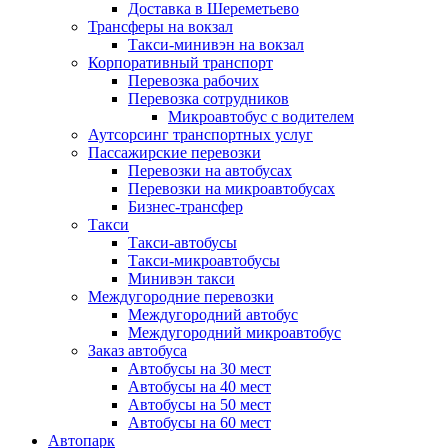
Доставка в Шереметьево
Трансферы на вокзал
Такси-минивэн на вокзал
Корпоративный транспорт
Перевозка рабочих
Перевозка сотрудников
Микроавтобус с водителем
Аутсорсинг транспортных услуг
Пассажирские перевозки
Перевозки на автобусах
Перевозки на микроавтобусах
Бизнес-трансфер
Такси
Такси-автобусы
Такси-микроавтобусы
Минивэн такси
Междугородние перевозки
Междугородний автобус
Междугородний микроавтобус
Заказ автобуса
Автобусы на 30 мест
Автобусы на 40 мест
Автобусы на 50 мест
Автобусы на 60 мест
Автопарк