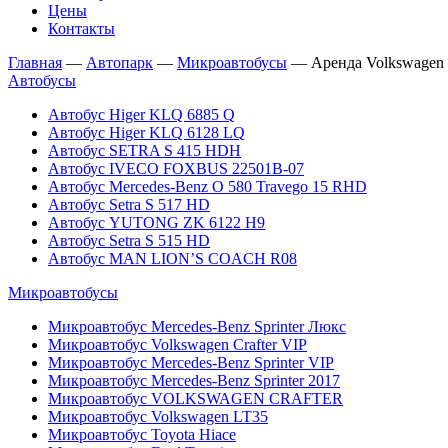
Цены
Контакты
Главная
—
Автопарк
—
Микроавтобусы
—
Аренда Volkswagen C
Автобусы
Автобус Higer KLQ 6885 Q
Автобус Higer KLQ 6128 LQ
Автобус SETRA S 415 HDH
Автобус IVECO FOXBUS 22501В-07
Автобус Mercedes-Benz O 580 Travego 15 RHD
Автобус Setra S 517 HD
Автобус YUTONG ZK 6122 H9
Автобус Setra S 515 HD
Автобус MAN LION’S COACH R08
Микроавтобусы
Микроавтобус Mercedes-Benz Sprinter Люкс
Микроавтобус Volkswagen Crafter VIP
Микроавтобус Mercedes-Benz Sprinter VIP
Микроавтобус Mercedes-Benz Sprinter 2017
Микроавтобус VOLKSWAGEN CRAFTER
Микроавтобус Volkswagen LT35
Микроавтобус Toyota Hiace