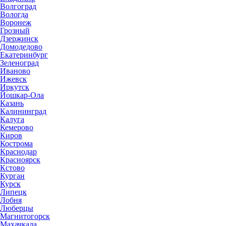
Волгоград
Вологда
Воронеж
Грозный
Дзержинск
Домодедово
Екатеринбург
Зеленоград
Иваново
Ижевск
Иркутск
Йошкар-Ола
Казань
Калининград
Калуга
Кемерово
Киров
Кострома
Краснодар
Красноярск
Кстово
Курган
Курск
Липецк
Лобня
Люберцы
Магнитогорск
Махачкала