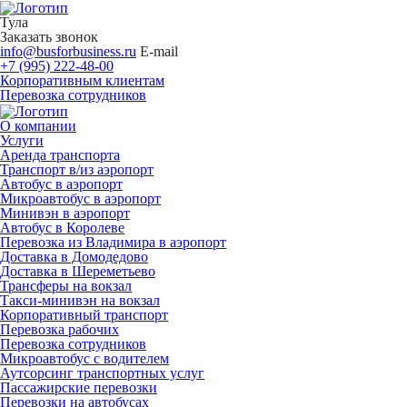
Тула
Заказать звонок
info@busforbusiness.ru
E-mail
+7 (995) 222-48-00
Корпоративным клиентам
Перевозка сотрудников
О компании
Услуги
Аренда транспорта
Транспорт в/из аэропорт
Автобус в аэропорт
Микроавтобус в аэропорт
Минивэн в аэропорт
Автобус в Королеве
Перевозка из Владимира в аэропорт
Доставка в Домодедово
Доставка в Шереметьево
Трансферы на вокзал
Такси-минивэн на вокзал
Корпоративный транспорт
Перевозка рабочих
Перевозка сотрудников
Микроавтобус с водителем
Аутсорсинг транспортных услуг
Пассажирские перевозки
Перевозки на автобусах