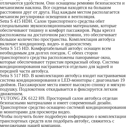
отличаются удобством. Они оснащены ремнями безопасности и
механизмом наклона. Все сиденья находятся на большом
расстоянии друг от друга. Над каждым местом располагается
механизм регулировки освещения и вентиляция.
Setra S 415 HDH
. Салон транспортного средства обит
специальными звукоизоляционными материалами, которые
обеспечивают тишину и комфорт пассажиров. Ряды кресел
расположены на достаточном расстоянии, это обеспечивает
большое количество пространства. Комплектация автобуса
включает кондиционер, видео- и аудиосистему.
Setra S 515 HD
. Комфортабельный автобус оснащен всем
необходимым для долгих поездок. С обеих сторон
транспортного средства расположены панорамные окна,
которые обеспечивают туристам прекрасный обзор. Система
кондиционирования настраивается отдельно для задней и
передней части автобуса.
Setra S 517 HD
. В комплектацию автобуса входит настраиваемая
система кондиционирования и LED-мониторы с диагональю 19
дюймов. Пассажирские места имеют высокую спинку и мягкую
подушку. Подлокотник откидывается и фиксируется легким
движением.
YUTONG ZK 6122 H9
. Просторный салон автобуса отделан
безопасными материалами и имеет современный дизайн.
Транспортное средство оснащено системой кондиционирования
и мониторами для просмотра видео.
Чтобы получить более подробную информацию о комплектации
транспортных средств или подобрать автобус, свяжитесь с
менеджерами нашей компании.