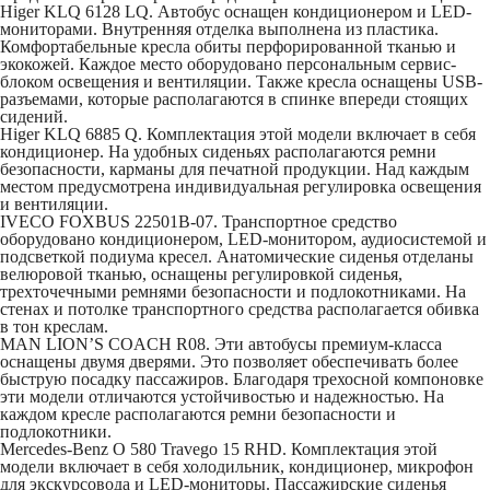
Higer KLQ 6128 LQ
. Автобус оснащен кондиционером и LED-
мониторами. Внутренняя отделка выполнена из пластика.
Комфортабельные кресла обиты перфорированной тканью и
экокожей. Каждое место оборудовано персональным сервис-
блоком освещения и вентиляции. Также кресла оснащены USB-
разъемами, которые располагаются в спинке впереди стоящих
сидений.
Higer KLQ 6885 Q
. Комплектация этой модели включает в себя
кондиционер. На удобных сиденьях располагаются ремни
безопасности, карманы для печатной продукции. Над каждым
местом предусмотрена индивидуальная регулировка освещения
и вентиляции.
IVECO FOXBUS 22501В-07
. Транспортное средство
оборудовано кондиционером, LED-монитором, аудиосистемой и
подсветкой подиума кресел. Анатомические сиденья отделаны
велюровой тканью, оснащены регулировкой сиденья,
трехточечными ремнями безопасности и подлокотниками. На
стенах и потолке транспортного средства располагается обивка
в тон креслам.
MAN LION’S COACH R08
. Эти автобусы премиум-класса
оснащены двумя дверями. Это позволяет обеспечивать более
быструю посадку пассажиров. Благодаря трехосной компоновке
эти модели отличаются устойчивостью и надежностью. На
каждом кресле располагаются ремни безопасности и
подлокотники.
Mercedes-Benz O 580 Travego 15 RHD
. Комплектация этой
модели включает в себя холодильник, кондиционер, микрофон
для экскурсовода и LED-мониторы. Пассажирские сиденья