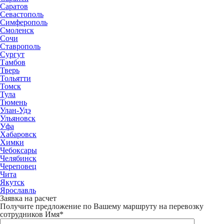
Саратов
Севастополь
Симферополь
Смоленск
Сочи
Ставрополь
Сургут
Тамбов
Тверь
Тольятти
Томск
Тула
Тюмень
Улан-Удэ
Ульяновск
Уфа
Хабаровск
Химки
Чебоксары
Челябинск
Череповец
Чита
Якутск
Ярославль
Заявка на расчет
Получите предложение по Вашему маршруту на перевозку
сотрудников
Имя*