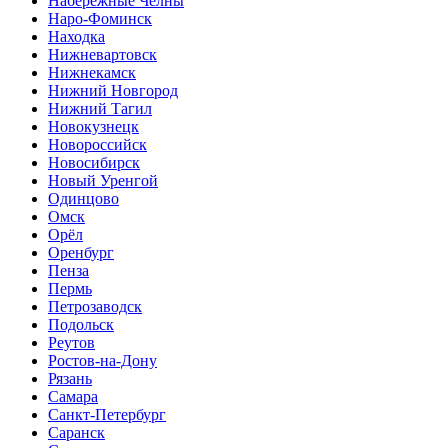
Набережные Челны
Наро-Фоминск
Находка
Нижневартовск
Нижнекамск
Нижний Новгород
Нижний Тагил
Новокузнецк
Новороссийск
Новосибирск
Новый Уренгой
Одинцово
Омск
Орёл
Оренбург
Пенза
Пермь
Петрозаводск
Подольск
Реутов
Ростов-на-Дону
Рязань
Самара
Санкт-Петербург
Саранск