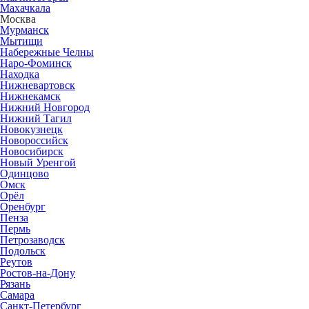
Махачкала
Москва
Мурманск
Мытищи
Набережные Челны
Наро-Фоминск
Находка
Нижневартовск
Нижнекамск
Нижний Новгород
Нижний Тагил
Новокузнецк
Новороссийск
Новосибирск
Новый Уренгой
Одинцово
Омск
Орёл
Оренбург
Пенза
Пермь
Петрозаводск
Подольск
Реутов
Ростов-на-Дону
Рязань
Самара
Санкт-Петербург