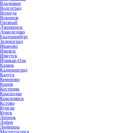
Владимир
Волгоград
Вологда
Воронеж
Грозный
Дзержинск
Домодедово
Екатеринбург
Зеленоград
Иваново
Ижевск
Иркутск
Йошкар-Ола
Казань
Калининград
Калуга
Кемерово
Киров
Кострома
Краснодар
Красноярск
Кстово
Курган
Курск
Липецк
Лобня
Люберцы
Магнитогорск