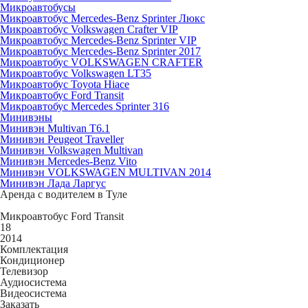
Микроавтобусы
Микроавтобус Mercedes-Benz Sprinter Люкс
Микроавтобус Volkswagen Crafter VIP
Микроавтобус Mercedes-Benz Sprinter VIP
Микроавтобус Mercedes-Benz Sprinter 2017
Микроавтобус VOLKSWAGEN CRAFTER
Микроавтобус Volkswagen LT35
Микроавтобус Toyota Hiace
Микроавтобус Ford Transit
Микроавтобус Mercedes Sprinter 316
Минивэны
Минивэн Multivan Т6.1
Минивэн Peugeot Traveller
Минивэн Volkswagen Multivan
Минивэн Mercedes-Benz Vito
Минивэн VOLKSWAGEN MULTIVAN 2014
Минивэн Лада Ларгус
Аренда с водителем в Туле
Микроавтобус Ford Transit
18
2014
Комплектация
Кондиционер
Телевизор
Аудиосистема
Видеосистема
Заказать