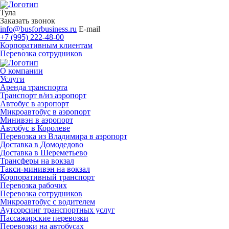
Тула
Заказать звонок
info@busforbusiness.ru
E-mail
+7 (995) 222-48-00
Корпоративным клиентам
Перевозка сотрудников
О компании
Услуги
Аренда транспорта
Транспорт в/из аэропорт
Автобус в аэропорт
Микроавтобус в аэропорт
Минивэн в аэропорт
Автобус в Королеве
Перевозка из Владимира в аэропорт
Доставка в Домодедово
Доставка в Шереметьево
Трансферы на вокзал
Такси-минивэн на вокзал
Корпоративный транспорт
Перевозка рабочих
Перевозка сотрудников
Микроавтобус с водителем
Аутсорсинг транспортных услуг
Пассажирские перевозки
Перевозки на автобусах