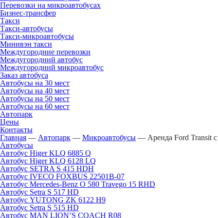
Перевозки на микроавтобусах
Бизнес-трансфер
Такси
Такси-автобусы
Такси-микроавтобусы
Минивэн такси
Междугородние перевозки
Междугородний автобус
Междугородний микроавтобус
Заказ автобуса
Автобусы на 30 мест
Автобусы на 40 мест
Автобусы на 50 мест
Автобусы на 60 мест
Автопарк
Цены
Контакты
Главная
—
Автопарк
—
Микроавтобусы
—
Аренда Ford Transit 
Автобусы
Автобус Higer KLQ 6885 Q
Автобус Higer KLQ 6128 LQ
Автобус SETRA S 415 HDH
Автобус IVECO FOXBUS 22501В-07
Автобус Mercedes-Benz O 580 Travego 15 RHD
Автобус Setra S 517 HD
Автобус YUTONG ZK 6122 H9
Автобус Setra S 515 HD
Автобус MAN LION’S COACH R08